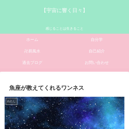
【宇宙に響く日々】
感じることは生きること
ホーム
自分学
卍易風水
自己紹介
過去ブログ
お問い合わせ
魚座が教えてくれるワンネス
わたし