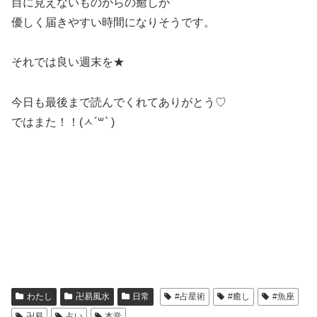
目に見えないものからの癒しが
優しく届きやすい時間になりそうです。
それでは良い週末を★
今日も最後まで読んでくれてありがとう♡
ではまた！！(ㅅ´꒳` )
わたし
卍易風水
日常
#占星術
#癒し
#魚座
卍易
占い
本音