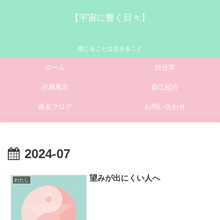
【宇宙に響く日々】
感じることは生きること
ホーム
自分学
卍易風水
自己紹介
過去ブログ
お問い合わせ
2024-07
望みが出にくい人へ
わたし