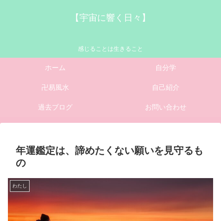
【宇宙に響く日々】
感じることは生きること
ホーム
自分学
卍易風水
自己紹介
過去ブログ
お問い合わせ
年運鑑定は、諦めたくない願いを見守るも
の
わたし