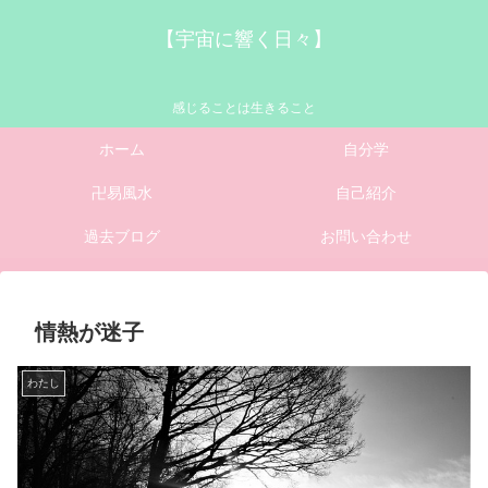
【宇宙に響く日々】
感じることは生きること
ホーム
自分学
卍易風水
自己紹介
過去ブログ
お問い合わせ
情熱が迷子
わたし