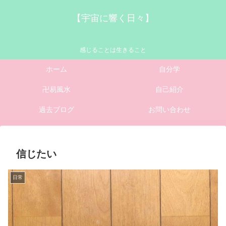
【宇宙に響く日々】
感じることは生きること
ホーム
自分学
卍易風水
自己紹介
過去ブログ
お問い合わせ
信じたい
日常